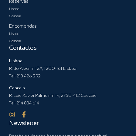
Reservas
Lisboa
Cascais
Encomendas
Lisboa
Cascais
Contactos
Lisboa
R. do Alecrim 12A, 1200-161 Lisboa
Tel:
213 426 292
Cascais
R. Luís Xavier Palmeirim 14, 2750-412 Cascais
Tel:
214 834 614
Newsletter
Receba novidades frescas como o nosso sashimi